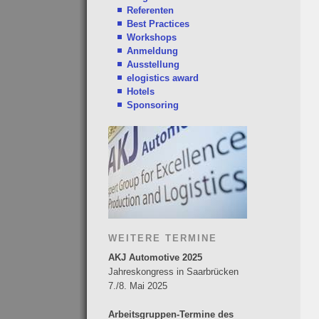
Referenten
Best Practices
Workshops
Anmeldung
Ausstellung
elogistics award
Hotels
Sponsoring
WEITERE TERMINE
AKJ Automotive 2025
Jahreskongress in Saarbrücken
7./8. Mai 2025
Arbeitsgruppen-Termine des