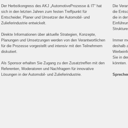
Der Herbstkongress des AKJ „AutomotiveProzesse & IT“ hat
Die Veran
sich in den letzten Jahren zum festen Treffpunkt für
die Ents
Entscheider, Planer und Umsetzer der Automobil- und
die in d
Zulieferindustrie entwickelt.
Einführu
Strukture
Direkte Informationen über aktuelle Strategien, Konzepte,
Planungen und Umsetzungen werden von den Verantwortlichen
Immer me
für die Prozesse vorgestellt und intensiv mit den Teilnehmern
deshalb a
diskutiert.
Werbeinf
Sie in d
Als Sponsor erhalten Sie Zugang zu den Zusatztreffen mit den
könnten.
Referenten, Moderatoren und Nachfragern für innovative
Lösungen in der Automobil- und Zulieferindustrie.
Spreche