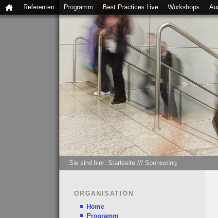
Referenten
Programm
Best Practices Live
Workshops
Au
Sie sind hier:
Startseite
///
Sponsoring
ORGANISATION
Home
Programm