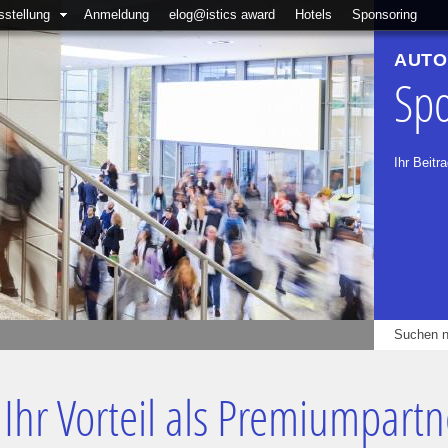
sstellung
Anmeldung
elog@istics award
Hotels
Sponsoring
AUTO
Spo
Ihr Beitr
Ihr Vorteil als Premiumpartn