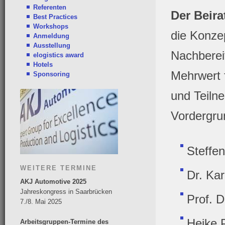
Referenten
Der Beir
Best Practices
Workshops
die Konzep
Anmeldung
Ausstellung
Nachberei
elogistics award
Hotels
Mehrwert f
Sponsoring
und Teilne
Vordergru
Steffe
WEITERE TERMINE
Dr. Ka
AKJ Automotive 2025
Jahreskongress in Saarbrücken
Prof. 
7./8. Mai 2025
Heike 
Arbeitsgruppen-Termine des