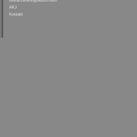
Beirat/Lenkungsausschuss
AKJ
Kontakt