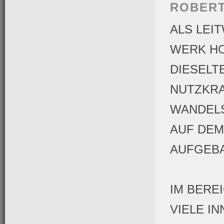
ROBER
ALS LEI
WERK H
DIESELT
NUTZKRA
WANDELS
AUF DEM
AUFGEBA
IM BERE
VIELE I