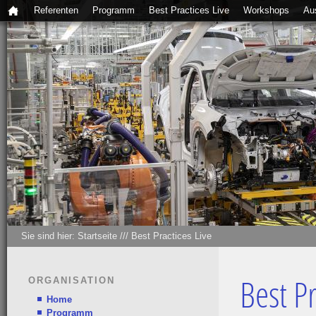
Referenten
Programm
Best Practices Live
Workshops
Au
Sie sind hier:
Startseite
///
Best Practices Live
ORGANISATION
Best Pr
Home
Programm