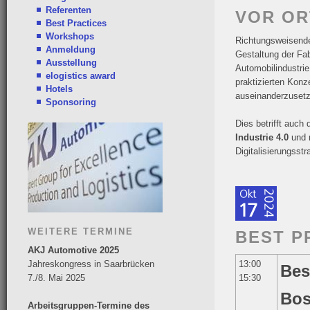
Referenten
VOR OR
Best Practices
Workshops
Richtungsweisende
Anmeldung
Gestaltung der Fab
Ausstellung
Automobilindustrie
elogistics award
praktizierten Kon
Hotels
auseinanderzuset
Sponsoring
Dies betrifft auch
Industrie 4.0
und n
Digitalisierungsstr
WEITERE TERMINE
BEST P
AKJ Automotive 2025
Jahreskongress in Saarbrücken
13:00
Bes
7./8. Mai 2025
15:30
Bos
Arbeitsgruppen-Termine des