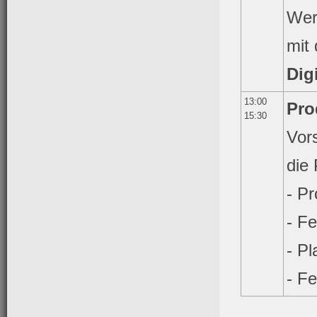
Wer
mit
Dig
13:00
Pro
15:30
Vor
die
- P
- Fe
- P
- F